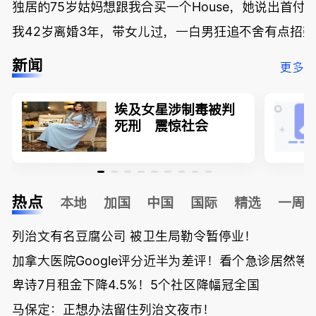
独居的75岁姑妈想跟我合买一个House，她说出首付
我42岁离婚3年，带女儿过，一白男狂追不舍有点招
新闻
更多
埃及女星涉制毒被判
死刑 震惊社会
热点
本地
加国
中国
国际
精选
一周
列治文有名豆腐公司 被卫生局勒令暂停业！
加拿大医院Google评分近半为差评！看个急诊居然等了
卑诗7月租金下降4.5%！5个社区降幅冠全国
马保定：正想办法留住列治文夜市！