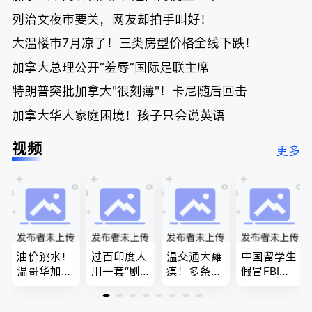
列治文夜市要关，网友却拍手叫好！
大温楼市7月凉了！三类房型价格全线下跌！
加拿大总理公开“羞辱”国际足联主席
特朗普突批加拿大"很刻薄"！卡尼随后回击
加拿大华人家庭困境！孩子只会说英语
视频
更多
油价跳水！
过百印度人
温交通大瘫
中国留学生
温哥华加油
用一套“剧
痪！多条主
假冒FBI上
省大钱，专
本”，移民
路封死到年
门行骗；泰
家曝还会更
官：太假
底；做顿饭
国高僧丑闻