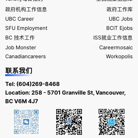
政府机构工作信息
政府工作库
UBC Career
UBC Jobs
SFU Employment
BCIT Ejobs
BC 技术工作
ISS就业工作信息
Job Monster
Careermosaic
Canadiancareers
Workopolis
联系我们
Tel:
(604)269-8468
Location: 258 - 5701 Granville St, Vancouver,
BC V6M 4J7