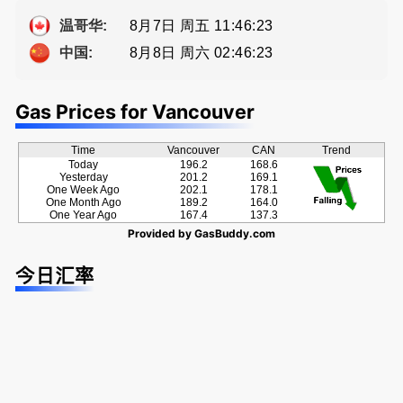
ng電話 778
牌地产经纪
提供高额返
Eddy 您诚
-689-5519
Sophia Fan
佣
恳的朋友
8月7日 周五 11:46:23
温哥华:
房屋买卖,
8月8日 周六 02:46:23
中国:
资产规划管
理
Gas Prices for Vancouver
Time
Vancouver
CAN
Trend
Today
196.2
168.6
Yesterday
201.2
169.1
One Week Ago
202.1
178.1
One Month Ago
189.2
164.0
One Year Ago
167.4
137.3
Provided by
GasBuddy.com
今日汇率