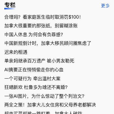
低；免费狂
了；一夜返
被罚1680
曝光；美国
专栏
更多
送50万磅蔬
贫！华人找
刀，公寓惊
夫妻住进殡
菜！大
银行做房贷
现天价罚
仪馆
合理吗？看家庭医生临时取消罚$100！
温“丑陋土
欠款多出$1
单；房市崩
豆日”冲击
9万；突
盘前兆？加
加拿大很重要的那张纸，别留糊涂账
吉尼斯纪
发！无辜男
国租赁市场
录；惨！留
孩温哥华市
恐迎暴跌危
中国人休息 为何会有负罪感？
学生换汇被
中心被刺身
机！
中国新规倒计时，加拿大移民顾问圈焦虑了
骗光2万美
亡；
元，还被卷
迟来的相遇
入跨国刑案
账户遭封！
单亲妈继承百万遗产 被小男友勒死
AI摘要正在悄悄偷走你的心血
一个可疑行为 牵出温村大案
狂晒新欢 杜鲁多为啥还不离婚？
一张AI图片，为什么惊动了整个列治文？
两全之策！加拿大儿女住房和父母养老都解决
超市买菜却被一路盯着，加拿大人破防