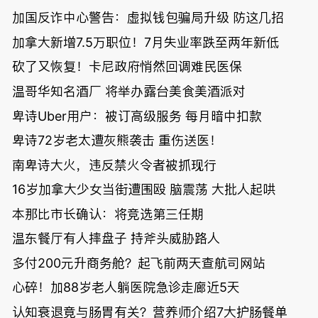
加国反诈中心警告：虚拟钱包骗局升级 防这几招
加拿大新增7.5万职位！7月失业率跌至两年新低
砍了又恢复！卡尼政府悄然回调难民医保
温哥华知名酒厂 将举办露台美食美酒派对
卑诗Uber用户：被订高级服务 每月暗中扣款
卑诗72岁老太遭灰熊袭击 重伤送医！
南卑诗大火，违反禁火令者被抓现行
16岁加拿大少女当街遭围殴 脑震荡 大批人起哄
本那比市长确认：将竞选第三任期
温东餐厅有人摔盘子 持斧头威胁路人
多付200元升商务舱？起飞前两天查航司网站
心碎！加88岁老人躺医院急诊走廊近5天
认知衰退竟与肠胃有关？营养师介绍7大护肠餐单