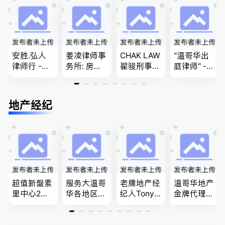
团聚，投资
问题
民和魁北克
移民以及各
PEQ60472
类省提名和
08731
技术移民
安胜.弘人
姜凌律师事
CHAK LAW
"温哥华出
律师行 -
务所: 房产
翟骏刑事交
庭律师" -
（大温地区
过户专做急
通大律师
华夏律师事
最大的华人
件。婚姻
刑事辩护/
务所 - 劳动
律师行、精
法/公司法/
民事诉讼/
法， 建
地产经纪
干团队、多
民事商业诉
房产过户
筑， 人身
名中、外文
讼律师
伤害，商业
律师、多语
纠纷，审判
种服务、高
辩护
效优质、助
您安心乐
业、胜劵稳
操)
超值新盤素
服务大温哥
老牌地产经
温哥华地产
里中心2房1
华各地区的
纪人Tony L
金牌代理经
廳1書房高
住宅及商业
in 忠于客户
纪人(买，
級公寓，So
地产专业持
经验买卖
卖，建）-