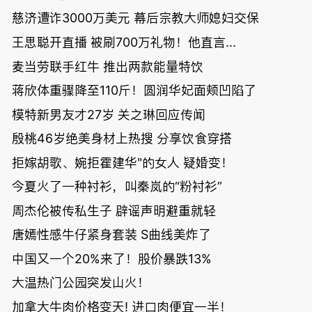
慈济遭诈3000万美元 幕后宗教大师媳妇交保
王思聪开直播 被刷700万礼物！他直言...
麦当劳联手红牛 推出两款能量特饮
蒋欣体重骤降至110斤！圆润华妃面颊凹陷了
模特新男友才27岁 关之琳回应传闻
殷桃46岁绝美身材上热搜 分享饮食穿搭
拒嫁胡歌、婉拒霍建华"的女人 疑婚变！
今夏火了一种衬衫，叫秦岚的“粉衬衫”
周杰伦被传私生子 辟谣声明避重就轻
唐嫣性感牛仔紧身套装 S曲线美炸了
中国又一个20%来了！股价暴跌13%
大温热门公园突发山火！
加拿大牛肉价格变天! 进口肉便宜一半！