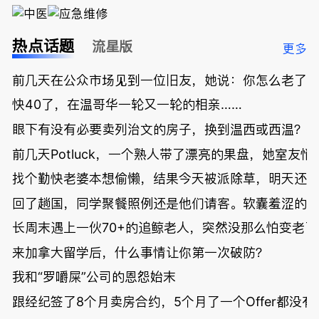
热点话题
流星版
更多
前几天在公众市场见到一位旧友，她说：你怎么老了
快40了，在温哥华一轮又一轮的相亲……
眼下有没有必要卖列治文的房子，换到温西或西温？
前几天Potluck，一个熟人带了漂亮的果盘，她室友悄
找个勤快老婆本想偷懒，结果今天被派除草，明天还
回了趟国，同学聚餐照例还是他们请客。软囊羞涩的
长周末遇上一伙70+的追鲸老人，突然没那么怕变老了
来加拿大留学后，什么事情让你第一次破防？
我和“罗嚼屎”公司的恩怨始末
跟经纪签了8个月卖房合约，5个月了一个Offer都没