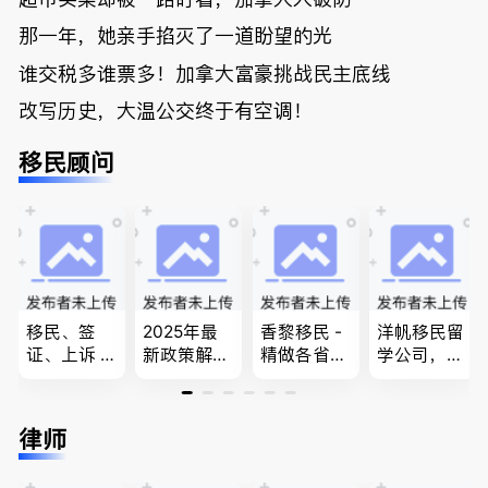
那一年，她亲手掐灭了一道盼望的光
谁交税多谁票多！加拿大富豪挑战民主底线
改写历史，大温公交终于有空调！
移民顾问
移民、签
2025年最
香黎移民 -
洋帆移民留
证、上诉 --
新政策解
精做各省省
学公司，精
-”亲自负
读，政府持
提名,LMIA,
做旅游转学
责、全程跟
牌顾问为您
签证,工作
签各类签证
进”的RCIC-
免费咨询各
推荐。持牌
留学转学，
律师
IRB持牌移
类疑难签证
顾问免费为
BCPNP，E
民顾问
问题，夫妻
您解答各类
E，团聚移